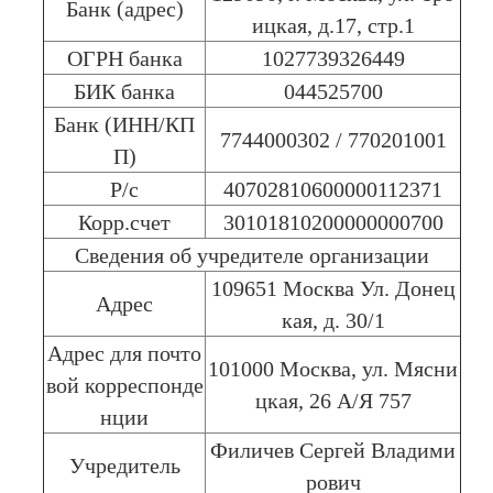
Банк (адрес)
ицкая, д.17, стр.1
ОГРН банка
1027739326449
БИК банка
044525700
Банк (ИНН/КП
7744000302 / 770201001
П)
Р/с
40702810600000112371
Корр.счет
30101810200000000700
Сведения об учредителе организации
109651 Москва Ул. Донец
Адрес
кая, д. 30/1
Адрес для почто
101000 Москва, ул. Мясни
вой корреспонде
цкая, 26 А/Я 757
нции
Филичев Сергей Владими
Учредитель
рович