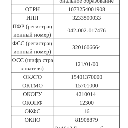
ональное образование
ОГРН
1073254001908
ИНН
3233500033
ПФР (регистрац
042-002-017476
ионный номер)
ФСС (регистрац
3201606664
ионный номер)
ФСС (шифр стра
121/01/00
хователя)
ОКАТО
15401370000
ОКТМО
15701000
ОКОГУ
4210014
ОКОПФ
12300
ОКФС
16
ОКПО
81908879