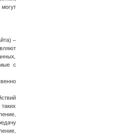
 могут
йта) –
твляют
анных,
емые с
венно
йствий
 таких
ление,
едачу
ление,