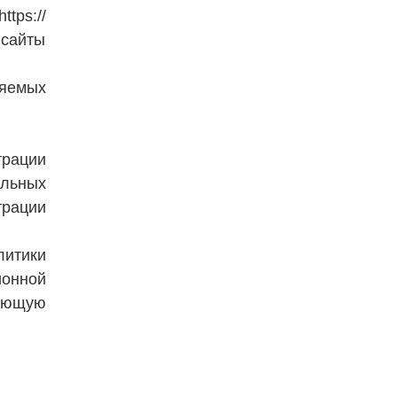
ps://
 сайты
ляемых
трации
альных
трации
итики
ионной
ующую