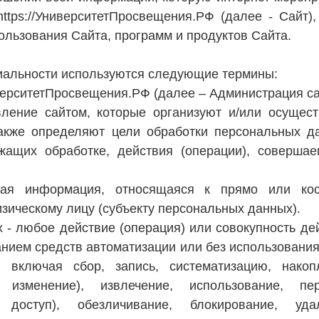
tps://УниверситетПросвещения.РФ (далее - Сайт),
ользования Сайта, программ и продуктов Сайта.
иальности используются следующие термины:
ниверситетПросвещения.РФ (далее – Администрация са
ление сайтом, которые организуют и/или осущес
акже определяют цели обработки персональных д
жащих обработке, действия (операции), соверша
бая информация, относящаяся к прямо или кос
ическому лицу (субъекту персональных данных).
 - любое действие (операция) или совокупность де
нием средств автоматизации или без использования
 включая сбор, запись, систематизацию, накоп
 изменение), извлечение, использование, пер
, доступ), обезличивание, блокирование, уда