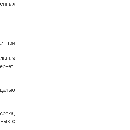
ленных
ки при
альных
ернет-
 целью
срока,
нных с