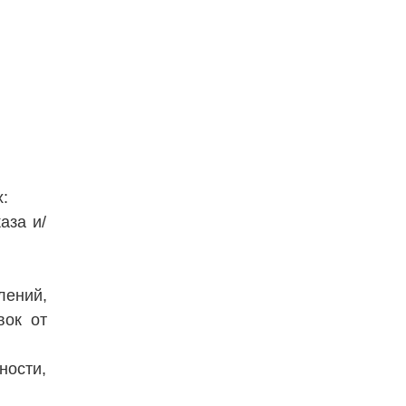
:
аза и/
лений,
вок от
ости,