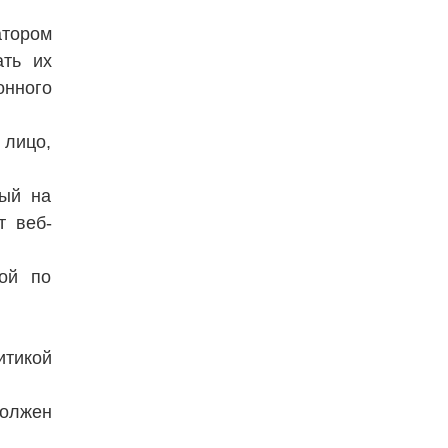
атором
ать их
онного
 лицо,
мый на
т веб-
ной по
тикой
должен