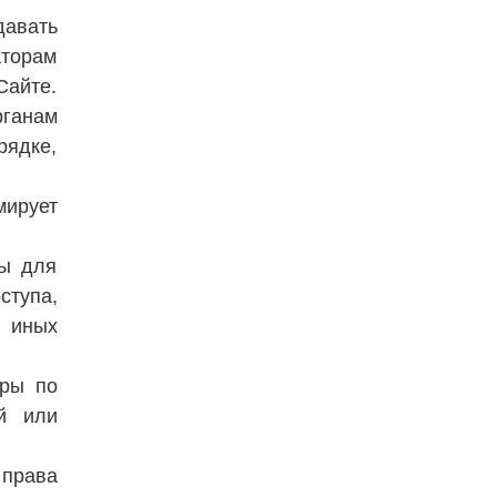
авать
аторам
Сайте.
ганам
ядке,
мирует
ры для
ступа,
т иных
еры по
й или
 права