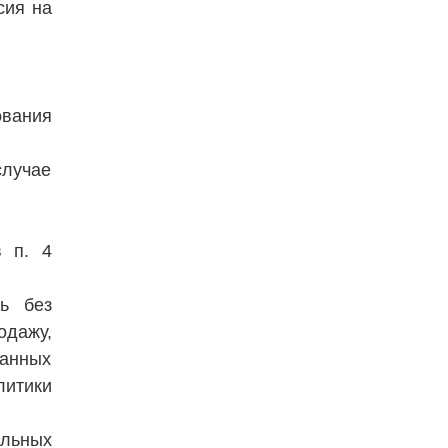
сия на
ования
случае
в п. 4
ть без
одажу,
анных
литики
альных